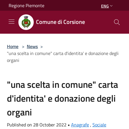
Salta al contenuto principale
Regione Piemonte
ENG
Comune di Corsione
Home
>
News
>
"una scelta in comune" carta d'identita' e donazione degli
organi
"una scelta in comune" carta
d'identita' e donazione degli
organi
Published on 28 October 2022 •
Anagrafe
,
Sociale