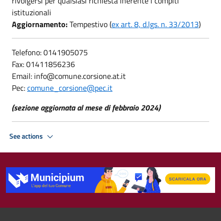
rivolgersi per qualsiasi richiesta inerente i compiti
istituzionali
Aggiornamento:
Tempestivo (
ex art. 8, d.lgs. n. 33/2013
)
Telefono: 0141905075
Fax: 01411856236
Email: info@comune.corsione.at.it
Pec:
comune_corsione@pec.it
(sezione aggiornata al mese di febbraio 2024)
See actions