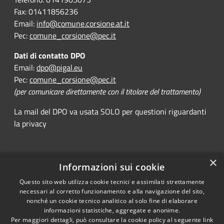
Fax: 01411856236
Email:
info@comune.corsione.at.it
Pec:
comune_corsione@pec.it
Dati di contatto DPO
Email:
dpo@pigal.eu
Pec:
comune_corsione@pec.it
(per comunicare direttamente con il titolare del trattamento)
La mail del DPO va usata SOLO per questioni riguardanti
la privacy
×
Informazioni sui cookie
RSS
Comune convenzionato
Accessibility
Astigov
Questo sito web utilizza cookie tecnici e assimilati strettamente
necessari al corretto funzionamento e alla navigazione del sito,
Privacy
nonché un cookie tecnico analitico al solo fine di elaborare
Progetto
|
Convenzione
|
Cookie
informazioni statistiche, aggregate e anonime.
Adesioni
Sitemap
Per maggiori dettagli, può consultare la cookie policy al seguente
link