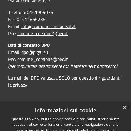
Via Vittorio Veneto, 7
Telefono: 0141905075
Fax: 01411856236
Email:
info@comune.corsione.at.it
Pec:
comune_corsione@pec.it
Dati di contatto DPO
Email:
dpo@pigal.eu
Pec:
comune_corsione@pec.it
(per comunicare direttamente con il titolare del trattamento)
La mail del DPO va usata SOLO per questioni riguardanti
la privacy
×
Informazioni sui cookie
RSS
Comune convenzionato
Questo sito web utilizza cookie tecnici e assimilati strettamente
Accessibility
Astigov
necessari al corretto funzionamento e alla navigazione del sito,
Privacy
nonché un cookie tecnico analitico al solo fine di elaborare